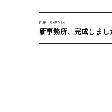
投
PUBLISHED IN
新事務所、完成しまし
稿
ナ
ビ
ゲ
ー
シ
ョ
ン