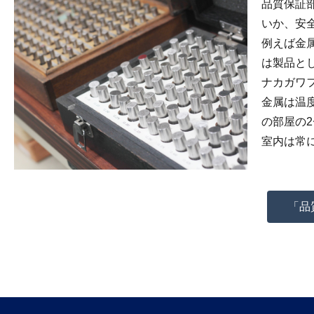
品質保証
いか、安
例えば金
は製品と
ナカガワ
金属は温
の部屋の
室内は常
「品