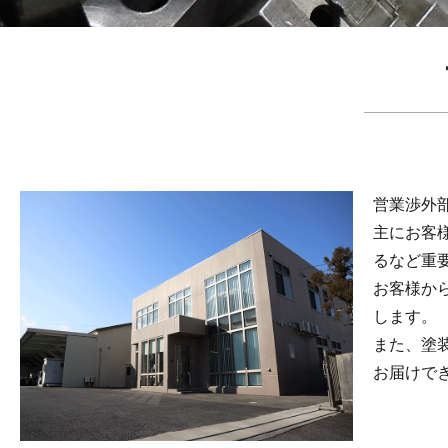
事業部署の
ご案内
営業渉外
主にお客
るなど重
お客様か
します。
また、塗
お届けで