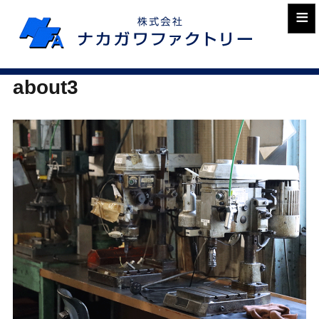
≡
about3