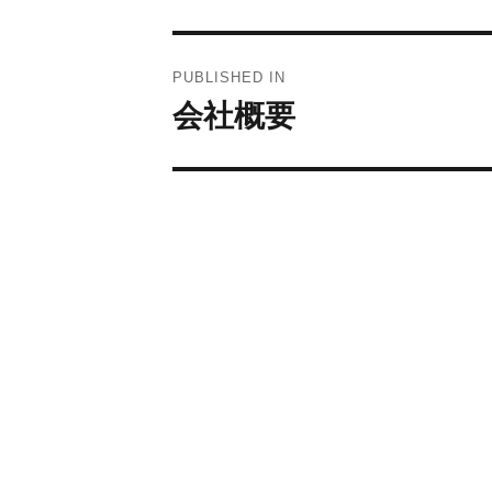
投
PUBLISHED IN
会社概要
稿
ナ
ビ
ゲ
ー
シ
ョ
ン