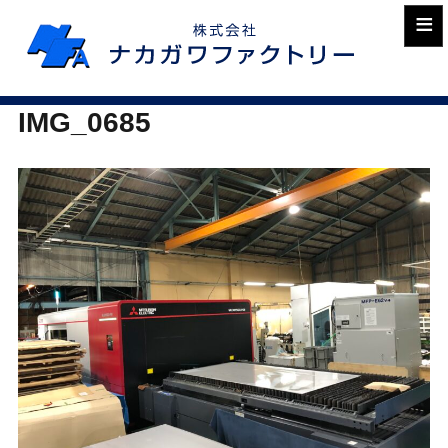
≡
IMG_0685