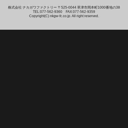
株式会社 ナカガワファクトリー 〒525-0044 草津市岡本町1000番地の38
TEL:077-562-9360 FAX:077-562-9359
Copyright(C) nkgw-fc.co.jp. All right reserved.