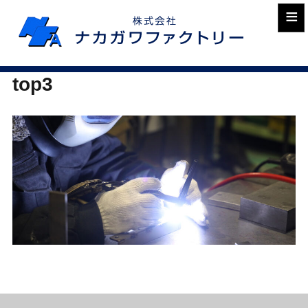
≡
top3